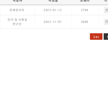
작성자
작성일
조회수
파
전체관리자
2023-01-12
2794
인지 및 사회성
2022-11-07
2699
연구단
List