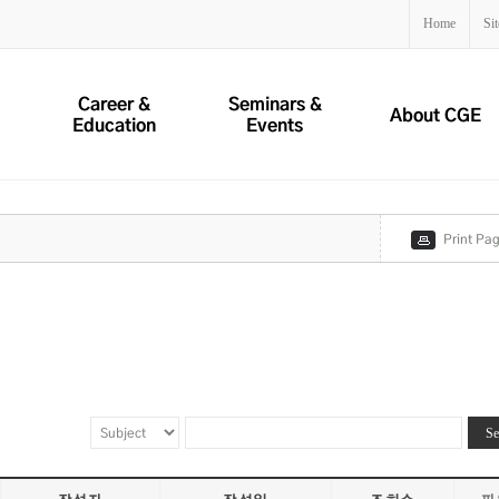
Home
Si
Career &
Seminars &
About CGE
Education
Events
Print Pa