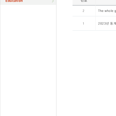
번호
Education
2
The whole g
1
2023년 동